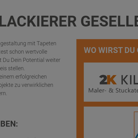
LACKIERER GESELLE
mgestaltung mit Tapeten
WO WIRST DU
test schon wertvolle
Du Dein Potential weiter
is stellen.
einem erfolgreichen
ojekte zu verwirklichen
rn.
ABEN: