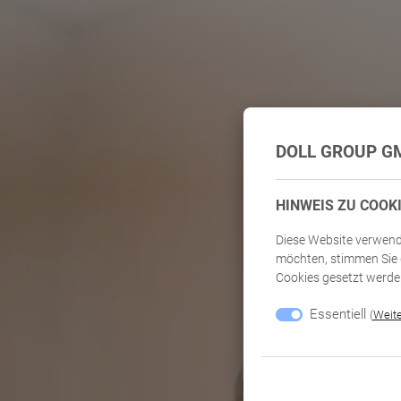
DOLL GROUP G
HINWEIS ZU COOK
Diese Website verwend
möchten, stimmen Sie 
Cookies gesetzt werden
Essentiell
(
Weite