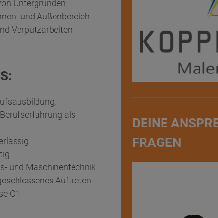
von Untergründen
Innen- und Außenbereich
und Verputzarbeiten
S:
ufsausbildung,
 Berufserfahrung als
DEINE ANSPR
FRAGEN
erlässig
tig
its- und Maschinentechnik
fgeschlossenes Auftreten
sse C1