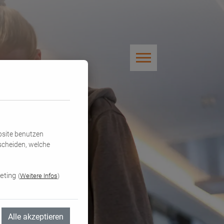
bsite benutzen
scheiden, welche
eting
(
Weitere Infos
)
Alle akzeptieren