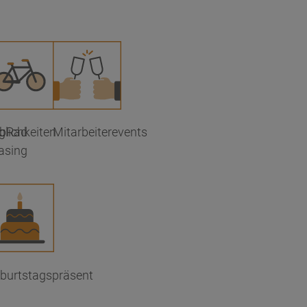
lichkeiten
bRad
Mitarbeiterevents
asing
burtstagspräsent