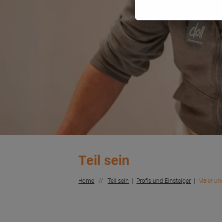
Teil sein
Home
//
Teil sein
|
Profis und Einsteiger
|
Maler un