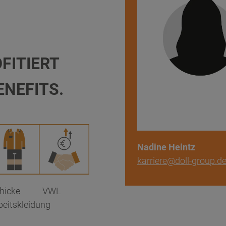
OFITIERT
ENEFITS.
Nadine Heintz
karriere@doll-group.d
hicke
VWL
beitskleidung