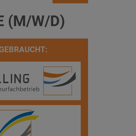
 (M/W/D)
 GEBRAUCHT: